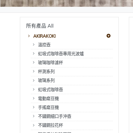
所有產品 All
AKIRAKOKI
溫控壺
虹吸式咖啡壺專用光波爐
玻璃咖啡濾杯
杯測系列
玻璃系列
虹吸式咖啡壺
電動磨豆機
手搖磨豆機
不鏽鋼細口手沖壺
不鏽鋼拉花杯