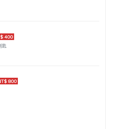
$ 400
測匙
T$ 800