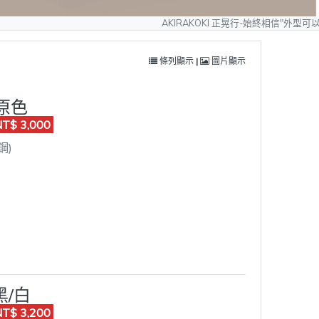
AKIRAKOKI 正晃行-始終相信"外型可以模仿、質量無法複製"
條列顯示
|
圖片顯示
_原色
$ 3,000
鋼)
黑/白
$ 3,200