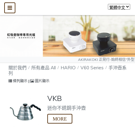
AKIRAKOKI 正晃行-始終相信"外型可以模仿、
關於我們
所有產品 All
HARIO
V60 Series
手沖壺系
列
條列顯示
|
圖片顯示
VKB
迷你不銹鋼手沖壺