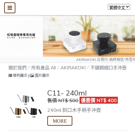
AKIRAKOKI 正晃行-始終相信"外型可以模仿、質
關於我們
所有產品 All
AKIRAKOKI
不鏽鋼細口手沖壺
條列顯示
|
圖片顯示
C11- 240ml
售價 NT$ 500
優惠價 NT$ 400
240ml 斜口木手柄手沖壺