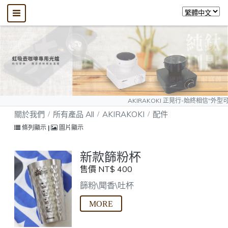
AKIRAKOKI 正晃行-始終相信"外型可以模仿、質量
關於我們
所有產品 All
AKIRAKOKI
配件
條列顯示
|
圖片顯示
新款篩粉杯
售價 NT$ 400
篩粉\聞香\吐杯