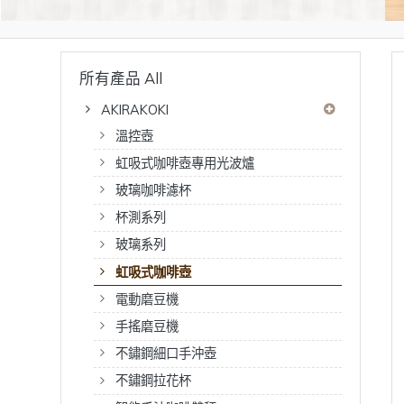
所有產品 All
AKIRAKOKI
溫控壺
虹吸式咖啡壺專用光波爐
玻璃咖啡濾杯
杯測系列
玻璃系列
虹吸式咖啡壺
電動磨豆機
手搖磨豆機
不鏽鋼細口手沖壺
不鏽鋼拉花杯