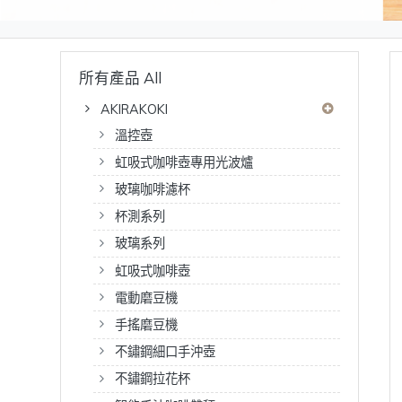
所有產品 All
AKIRAKOKI
溫控壺
虹吸式咖啡壺專用光波爐
玻璃咖啡濾杯
杯測系列
玻璃系列
虹吸式咖啡壺
電動磨豆機
手搖磨豆機
不鏽鋼細口手沖壺
不鏽鋼拉花杯