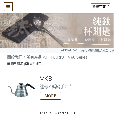
AKIRAKOKI 正晃行-始終相信"外型可以模仿、質量無法
關於我們
所有產品 All
HARIO
V60 Series
條列顯示
|
圖片顯示
VKB
迷你不銹鋼手沖壺
SSD-5012-B