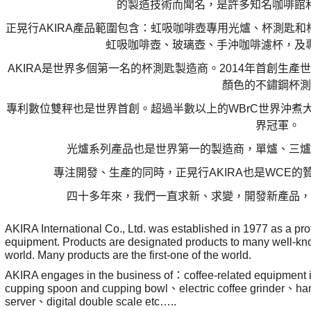
的製造技術而聞名，是許多知名咖啡館
正晃行
AKIRA
產品範圍包含：虹吸咖啡壺專用光爐、杯測匙和
虹吸咖啡壺、玻璃壺、手沖咖啡濾杯，及
AKIRA
是世界多個第一名的杯測匙製造商。
2014
年首創生產世
顏色的不鏽鋼杯
專利數位雙秤也是世界首創。超過半數以上的
WBrC
世界沖煮
界冠軍。
光爐系列產品也是世界第一的製造商，單爐、三
專注開發、生產的同時，正晃行
AKIRA
也是
WCE
的
四十多年來，我們一直求新、求變，開發新產品
AKIRA International Co., Ltd. was established in 1977 as a pro
equipment. Products are designated products to many well-kn
world. Many products are the first-one of the world.
AKIRA engages in the business of
：
coffee-related equipment 
cupping spoon and cupping bowl
、
electric coffee grinder
、
han
server
、
digital double scale etc…..