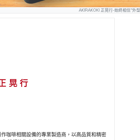
AKIRAKOKI 正晃行-始終相信"外型可以模仿、質量
製作咖啡相關設備的專業製造商，以高品質和精密