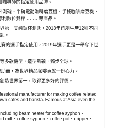
和咖啡師的指定使用品牌。
杯測碗、半磅電動咖啡磨豆機、手搖咖啡磨豆機、
專利數位雙秤
………
等產品。
界第一支純鈦杯測匙，
2018
年首創生產
12
種不同
測匙。
大賽的選手指定使用，
2019
年選手更是一舉奪下世
爐等多款機型，造型新穎，獨步全球。
贊助商，為世界精品咖啡貢獻一份心力。
，創造世界第一，取得更多好的評價。
fessional manufacturer for making coffee related
own cafes and barista. Famous at Asia even the
including beam heater for coffee syphon
、
d mill
、
coffee syphon
、
coffee pot
、
dripper
、