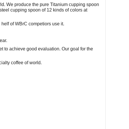
rld. We produce the pure Titanium cupping spoon
 steel cupping spoon of 12 kinds of colors at
n helf of WBrC competiors use it.
ear.
et to achieve good evaluation. Our goal for the
alty coffee of world.