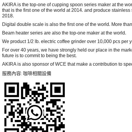
AKIRA is the top-one of cupping spoon series maker at the wo
that is the first one of the world at 2014. and produce stainless
2018.
Digital double scale is also the first one of the world. More tha
Beam heater series are also the top-one maker at the world.
We product 1/2 lb. electric coffee grinder over 10,000 pcs per y
For over 40 years, we have strongly held our place in the mark
future is to commit to being the best.
AKIRA is also sponsor of WCE that make a contribution to speci
服務內容: 咖啡相關設備