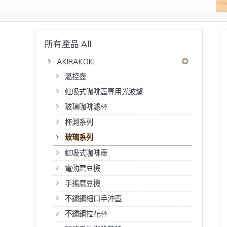
所有產品 All
AKIRAKOKI
溫控壺
虹吸式咖啡壺專用光波爐
玻璃咖啡濾杯
杯測系列
玻璃系列
虹吸式咖啡壺
電動磨豆機
手搖磨豆機
不鏽鋼細口手沖壺
不鏽鋼拉花杯