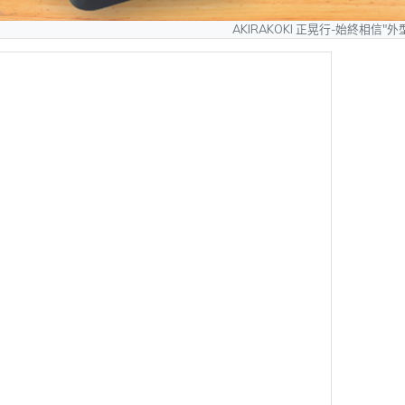
AKIRAKOKI 正晃行-始終相信"外型可以模仿、質