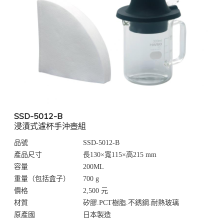
SSD-5012-B
浸漬式濾杯手沖壺組
品號
SSD-5012-B
產品尺寸
長130×寬115×高215 mm
容量
200ML
重量（包括盒子）
700 g
價格
2,500 元
材質
矽膠.PCT樹脂.不銹鋼.耐熱玻璃
原產國
日本製造