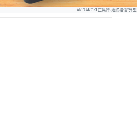
AKIRAKOKI 正晃行-始終相信"外型可以模仿、質量